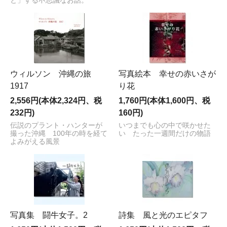
と」する不思議なお話。
ウィルソン 沖縄の旅
写真絵本 幸せの赤いさが
1917
り花
2,556円(本体2,324円、税
1,760円(本体1,600円、税
232円)
160円)
伝説のプラント・ハンターが
いつまでも心の中で咲かせた
撮った沖縄 100年の時を経て
い たった一週間だけの物語
よみがえる風景
写真集 闘牛女子。2
詩集 風と光のエピタフ