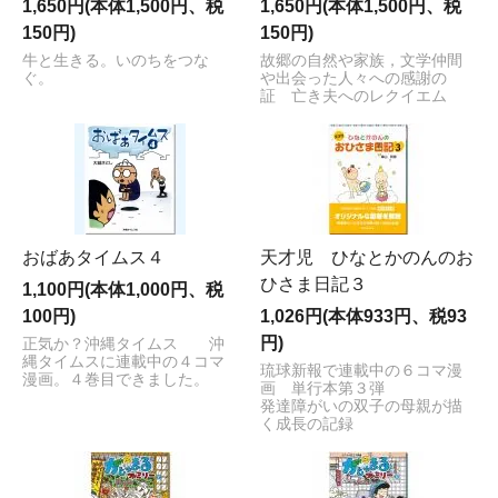
1,650円(本体1,500円、税
1,650円(本体1,500円、税
150円)
150円)
牛と生きる。いのちをつな
故郷の自然や家族，文学仲間
ぐ。
や出会った人々への感謝の
証 亡き夫へのレクイエム
おばあタイムス４
天才児 ひなとかのんのお
ひさま日記３
1,100円(本体1,000円、税
100円)
1,026円(本体933円、税93
円)
正気か？沖縄タイムス 沖
縄タイムスに連載中の４コマ
琉球新報で連載中の６コマ漫
漫画。４巻目できました。
画 単行本第３弾
発達障がいの双子の母親が描
く成長の記録