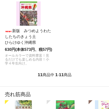
新版 みつめようわた
したちのきょう土
ひらけゆく沖縄県
630円(本体573円、税57円)
オールカラーで資料豊富！見
るだけでも楽しめる内容！小
学４年生向け。
11
1
11
商品中
-
商品
売れ筋商品