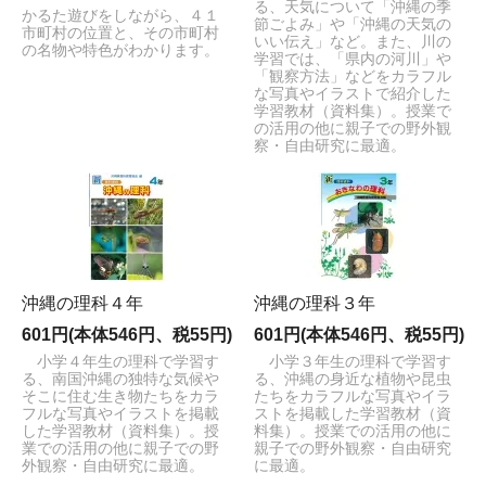
る、天気について「沖縄の季
かるた遊びをしながら、４１
節ごよみ」や「沖縄の天気の
市町村の位置と、その市町村
いい伝え」など。また、川の
の名物や特色がわかります。
学習では、「県内の河川」や
「観察方法」などをカラフル
な写真やイラストで紹介した
学習教材（資料集）。授業で
の活用の他に親子での野外観
察・自由研究に最適。
沖縄の理科４年
沖縄の理科３年
601円(本体546円、税55円)
601円(本体546円、税55円)
小学４年生の理科で学習す
小学３年生の理科で学習す
る、南国沖縄の独特な気候や
る、沖縄の身近な植物や昆虫
そこに住む生き物たちをカラ
たちをカラフルな写真やイラ
フルな写真やイラストを掲載
ストを掲載した学習教材（資
した学習教材（資料集）。授
料集）。授業での活用の他に
業での活用の他に親子での野
親子での野外観察・自由研究
外観察・自由研究に最適。
に最適。