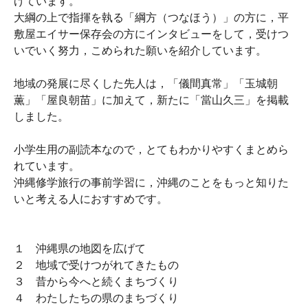
げています。
大綱の上で指揮を執る「綱方（つなほう）」の方に，平
敷屋エイサー保存会の方にインタビューをして，受けつ
いでいく努力，こめられた願いを紹介しています。
地域の発展に尽くした先人は，「儀間真常」「玉城朝
薫」「屋良朝苗」に加えて，新たに「當山久三」を掲載
しました。
小学生用の副読本なので，とてもわかりやすくまとめら
れています。
沖縄修学旅行の事前学習に，沖縄のことをもっと知りた
いと考える人におすすめです。
１ 沖縄県の地図を広げて
２ 地域で受けつがれてきたもの
３ 昔から今へと続くまちづくり
４ わたしたちの県のまちづくり