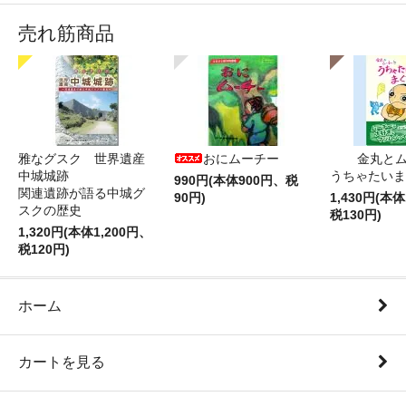
売れ筋商品
雅なグスク 世界遺産
おにムーチー
金丸と
中城城跡
うちゃたいま
990円(本体900円、税
関連遺跡が語る中城グ
90円)
1,430円(本体
スクの歴史
税130円)
1,320円(本体1,200円、
税120円)
ホーム
カートを見る