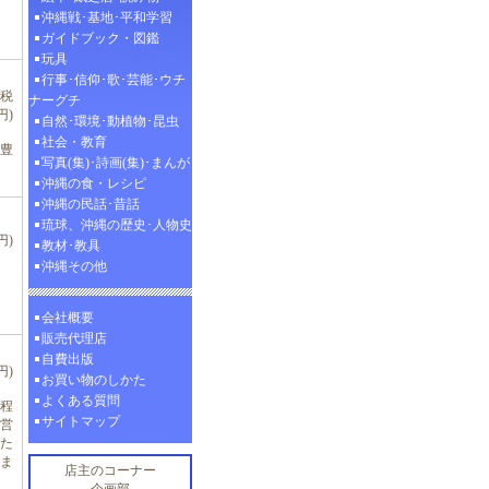
沖縄戦･基地･平和学習
ガイドブック・図鑑
玩具
行事･信仰･歌･芸能･ウチ
、税
ナーグチ
円)
自然･環境･動植物･昆虫
社会・教育
豊
写真(集)･詩画(集)･まんが
沖縄の食・レシピ
沖縄の民話･昔話
琉球、沖縄の歴史･人物史
円)
教材･教具
沖縄その他
会社概要
販売代理店
自費出版
円)
お買い物のしかた
よくある質問
程
サイトマップ
営
た
ま
店主のコーナー