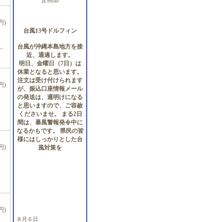
企画部
円)
台風13号ドルフィン
台風が沖縄本島地方を接
。
近、通過します。
明日、金曜日（7日）は
休業となると思います。
注文は受け付けられます
円)
が、振込口座情報メール
の発送は、週明けになる
と思いますので、ご容赦
くださいませ。 まる2日
間は、暴風警報発令中に
なるかもです。 県民の皆
様にはしっかりとした台
円)
風対策を
円)
８月６日