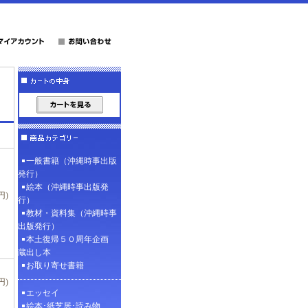
一般書籍（沖縄時事出版
発行）
絵本（沖縄時事出版発
円)
行）
教材・資料集（沖縄時事
出版発行）
本土復帰５０周年企画
蔵出し本
お取り寄せ書籍
円)
エッセイ
絵本･紙芝居･読み物