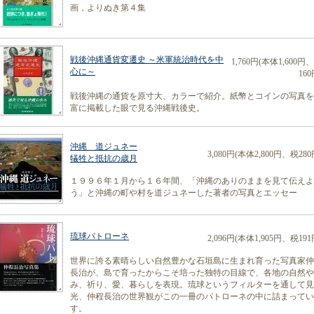
画，よりぬき第４集
戦後沖縄通貨変遷史 ～米軍統治時代を中
1,760円(本体1,600円
心に～
160
戦後沖縄の通貨を原寸大、カラーで紹介。紙幣とコインの写真を
富に掲載した眼で見る沖縄戦後史。
沖縄 道ジュネー
3,080円(本体2,800円、税280
犠牲と抵抗の歳月
１９９６年１月から１６年間、「沖縄のありのままを見て伝えよ
う」と沖縄の町や村を道ジュネーした著者の写真とエッセー
琉球パトローネ
2,096円(本体1,905円、税191
世界に誇る素晴らしい自然豊かな石垣島に生まれ育った写真家仲
長治が、島で育ったからこそ培った独特の目線で、各地の自然や
み、祈り、愛、暮らしを表現。琉球というフィルターを通して見
光、仲程長治の世界観がこの一冊のパトローネの中に詰まってい
す。