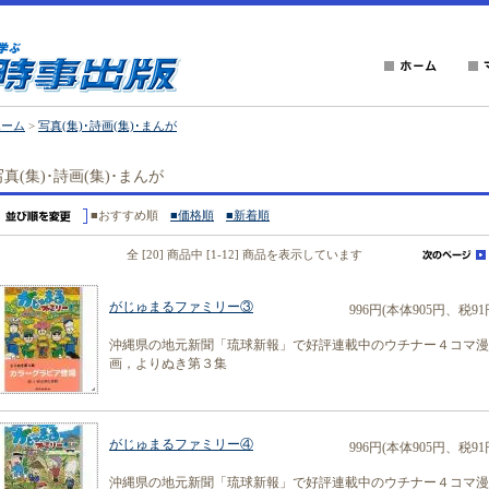
ホーム
>
写真(集)･詩画(集)･まんが
写真(集)･詩画(集)･まんが
■おすすめ順
■価格順
■新着順
全 [20] 商品中 [1-12] 商品を表示しています
がじゅまるファミリー③
996円(本体905円、税91
沖縄県の地元新聞「琉球新報」で好評連載中のウチナー４コマ漫
画，よりぬき第３集
がじゅまるファミリー④
996円(本体905円、税91
沖縄県の地元新聞「琉球新報」で好評連載中のウチナー４コマ漫