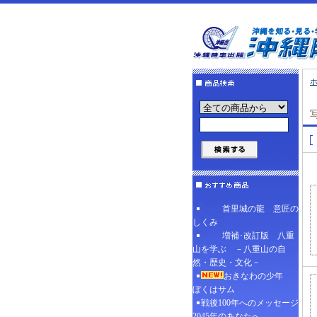
首里城の龍 意匠の
しくみ
増補･改訂版 八重
山を学ぶ －八重山の自
然・歴史・文化－
おきなわの少年
ぼくはサム
戦後100年へのメッセージ
2045年のあなたへ