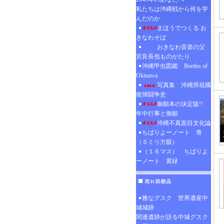
私たちは沖縄戦から何を学
んだのか
まほうでつくる お
きなわそば
おきなわ音楽の父
宮良長包ものがたり
沖縄甲虫図鑑 Beetles of
Okinawa
写真集 沖縄県祖國
復帰闘争史
御願本の決定版!!
年中行事と御願
沖縄不真面目文化論
ちばりよーノート 青
（５ミリ方眼）
（１６マス） ちばりよ
ーノート 黄緑
雅なグスク 世界遺産中
城城跡
関連遺跡が語る中城グスク