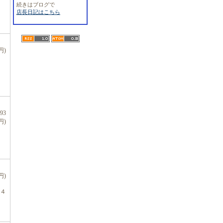
続きはブログで
店長日記はこちら
円)
93
円)
円)
４