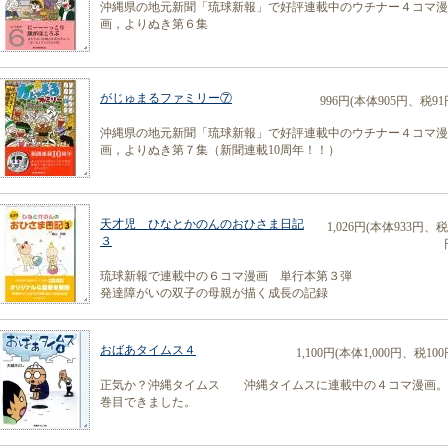
沖縄県の地元新聞「琉球新報」で好評連載中のウチナー４コマ漫
画，よりぬき第６集
がじゅまるファミリー⑦
996円(本体905円、税91
沖縄県の地元新聞「琉球新報」で好評連載中のウチナー４コマ漫
画，よりぬき第７集（新聞連載10周年！！）
天才児 ひなとかのんのおひさま日記
1,026円(本体933円、税
３
琉球新報で連載中の６コマ漫画 単行本第３弾
発達障がいの双子の母親が描く成長の記録
おばあタイムス４
1,100円(本体1,000円、税100
正気か？沖縄タイムス 沖縄タイムスに連載中の４コマ漫画。
巻目できました。