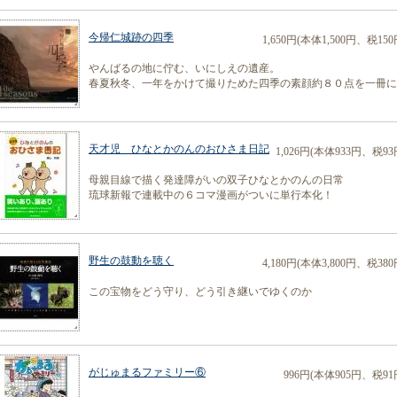
今帰仁城跡の四季
1,650円(本体1,500円、税150
やんばるの地に佇む、いにしえの遺産。
春夏秋冬、一年をかけて撮りためた四季の素顔約８０点を一冊に
天才児 ひなとかのんのおひさま日記
1,026円(本体933円、税93
母親目線で描く発達障がいの双子ひなとかのんの日常
琉球新報で連載中の６コマ漫画がついに単行本化！
野生の鼓動を聴く
4,180円(本体3,800円、税380
この宝物をどう守り、どう引き継いでゆくのか
がじゅまるファミリー⑥
996円(本体905円、税91