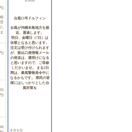
企画部
円)
程
台風13号ドルフィン
営
た
台風が沖縄本島地方を接
ま
近、通過します。
明日、金曜日（7日）は
休業となると思います。
注文は受け付けられます
が、振込口座情報メール
円)
の発送は、週明けになる
と思いますので、ご容赦
くださいませ。 まる2日
間は、暴風警報発令中に
なるかもです。 県民の皆
様にはしっかりとした台
風対策を
93
円)
00
８月６日