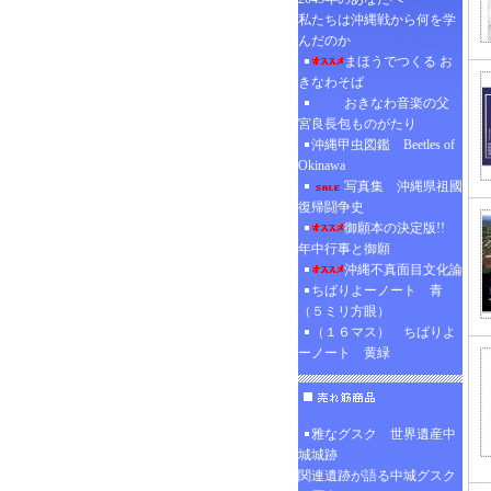
私たちは沖縄戦から何を学
んだのか
まほうでつくる お
きなわそば
おきなわ音楽の父
宮良長包ものがたり
沖縄甲虫図鑑 Beetles of
Okinawa
写真集 沖縄県祖國
復帰闘争史
御願本の決定版!!
年中行事と御願
沖縄不真面目文化論
ちばりよーノート 青
（５ミリ方眼）
（１６マス） ちばりよ
ーノート 黄緑
雅なグスク 世界遺産中
城城跡
関連遺跡が語る中城グスク