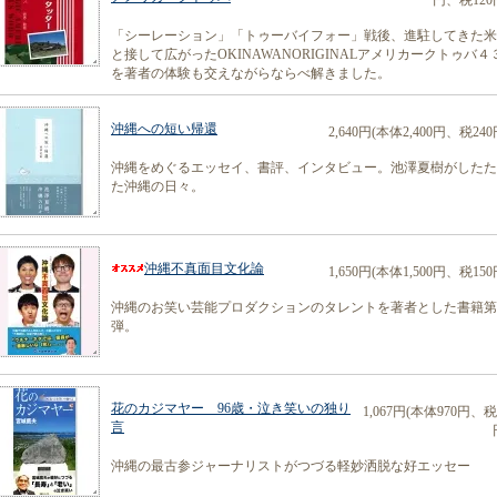
円、税120
「シーレーション」「トゥーバイフォー」戦後、進駐してきた米
と接して広がったOKINAWANORIGINALアメリカークトゥバ４
を著者の体験も交えながらならべ解きました。
沖縄への短い帰還
2,640円(本体2,400円、税240
沖縄をめぐるエッセイ、書評、インタビュー。池澤夏樹がしたた
た沖縄の日々。
沖縄不真面目文化論
1,650円(本体1,500円、税150
沖縄のお笑い芸能プロダクションのタレントを著者とした書籍第
弾。
花のカジマヤー 96歳・泣き笑いの独り
1,067円(本体970円、税
言
沖縄の最古参ジャーナリストがつづる軽妙洒脱な好エッセー