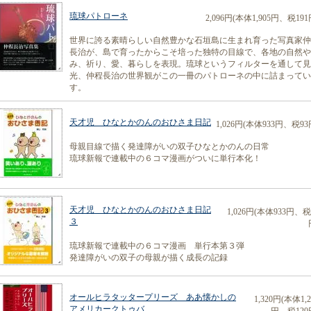
琉球パトローネ
2,096円(本体1,905円、税191
世界に誇る素晴らしい自然豊かな石垣島に生まれ育った写真家仲
長治が、島で育ったからこそ培った独特の目線で、各地の自然や
み、祈り、愛、暮らしを表現。琉球というフィルターを通して見
光、仲程長治の世界観がこの一冊のパトローネの中に詰まってい
す。
天才児 ひなとかのんのおひさま日記
1,026円(本体933円、税93
母親目線で描く発達障がいの双子ひなとかのんの日常
琉球新報で連載中の６コマ漫画がついに単行本化！
天才児 ひなとかのんのおひさま日記
1,026円(本体933円、税
３
琉球新報で連載中の６コマ漫画 単行本第３弾
発達障がいの双子の母親が描く成長の記録
オールヒラタッタープリーズ ああ懐かしの
1,320円(本体1,2
アメリカークトゥバ