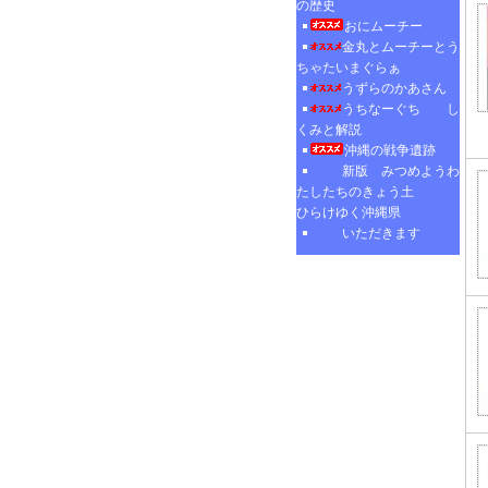
の歴史
おにムーチー
金丸とムーチーとう
ちゃたいまぐらぁ
うずらのかあさん
うちなーぐち し
くみと解説
沖縄の戦争遺跡
新版 みつめようわ
たしたちのきょう土
ひらけゆく沖縄県
いただきます