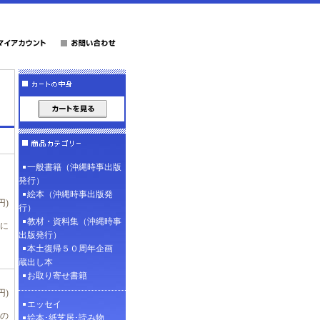
一般書籍（沖縄時事出版
発行）
絵本（沖縄時事出版発
円)
行）
教材・資料集（沖縄時事
に
出版発行）
本土復帰５０周年企画
蔵出し本
お取り寄せ書籍
円)
エッセイ
の
絵本･紙芝居･読み物