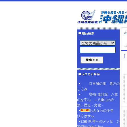
首里城の龍 意匠の
しくみ
増補･改訂版 八重
山を学ぶ －八重山の自
然・歴史・文化－
おきなわの少年
ぼくはサム
戦後100年へのメッセージ
2045年のあなたへ