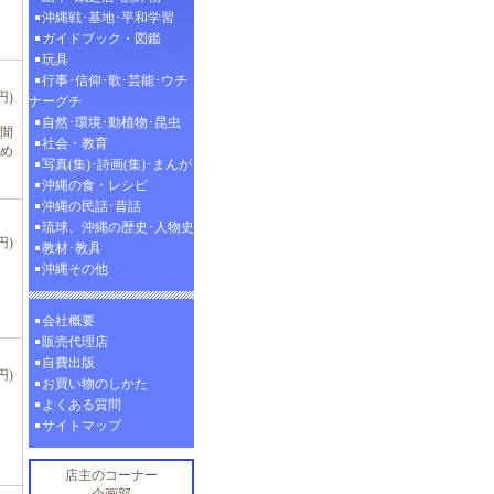
沖縄戦･基地･平和学習
ガイドブック・図鑑
玩具
行事･信仰･歌･芸能･ウチ
円)
ナーグチ
自然･環境･動植物･昆虫
間
社会・教育
め
写真(集)･詩画(集)･まんが
沖縄の食・レシピ
沖縄の民話･昔話
琉球、沖縄の歴史･人物史
円)
教材･教具
沖縄その他
会社概要
販売代理店
自費出版
円)
お買い物のしかた
よくある質問
サイトマップ
店主のコーナー