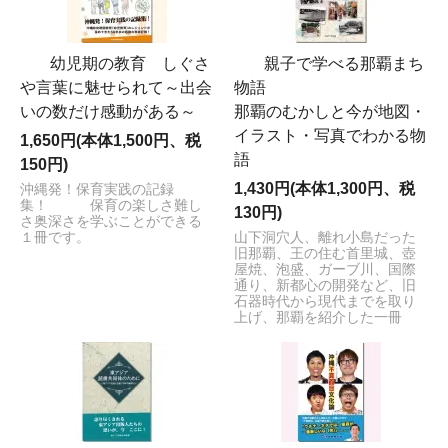
幼児期の教育 しぐさ
親子で学べる那覇まち
や言葉に魅せられて～出会
物語
いの数だけ感動がある～
那覇のむかしと今が地図・
イラスト・写真でわかる物
1,650円(本体1,500円、税
語
150円)
1,430円(本体1,300円、税
沖縄発！保育実践の記録
集！ 保育の楽しさ難し
130円)
さ奥深さを学ぶことができる
１冊です。
山下洞穴人、離れ小島だった
旧那覇、王の住む首里城、壺
屋焼、泡盛、ガーブ川、国際
通り、新都心の開発など、旧
石器時代から現代までを取り
上げ、那覇を紹介した一冊