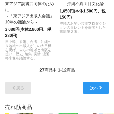
東アジア読書共同体のため
沖縄不真面目文化論
に
1,650円(本体1,500円、税
～「東アジア出版人会議」
150円)
10年の議論から～
沖縄のお笑い芸能プロダクシ
ョンのタレントを著者とした
3,080円(本体2,800円、税
書籍第２弾。
280円)
日中韓、香港、台湾、沖縄の
６地域の出版人がこの大目標
を掲げ、自らの地域と出版を
想い、歴史･編集･実情･流通･
将来像を議論する。
27
1
12
商品中
-
商品
戻る
次へ
売れ筋商品