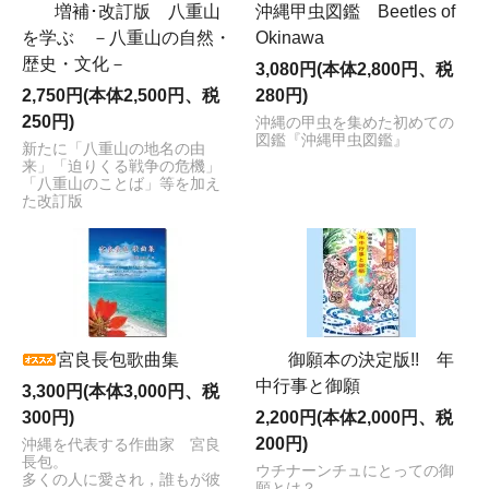
増補･改訂版 八重山
沖縄甲虫図鑑 Beetles of
を学ぶ －八重山の自然・
Okinawa
歴史・文化－
3,080円(本体2,800円、税
2,750円(本体2,500円、税
280円)
250円)
沖縄の甲虫を集めた初めての
図鑑『沖縄甲虫図鑑』
新たに「八重山の地名の由
来」「迫りくる戦争の危機」
「八重山のことば」等を加え
た改訂版
宮良長包歌曲集
御願本の決定版!! 年
中行事と御願
3,300円(本体3,000円、税
300円)
2,200円(本体2,000円、税
200円)
沖縄を代表する作曲家 宮良
長包。
ウチナーンチュにとっての御
多くの人に愛され，誰もが彼
願とは？