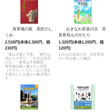
首里城の龍 意匠のし
おきなわ音楽の父 宮
くみ
良長包ものがたり
2,530円(本体2,300円、税
1,320円(本体1,200円、税
230円)
120円)
「龍は王権と守護」「獅子は
おきなわ音楽の父 宮良長包
地からの守り」「牡丹は百花
の一生を綴った物語。
の王」「唐草は子孫繁栄」
首里城正殿に施された意匠
（デザイン）のしくみと理念
を復元した立場から解き明か
す