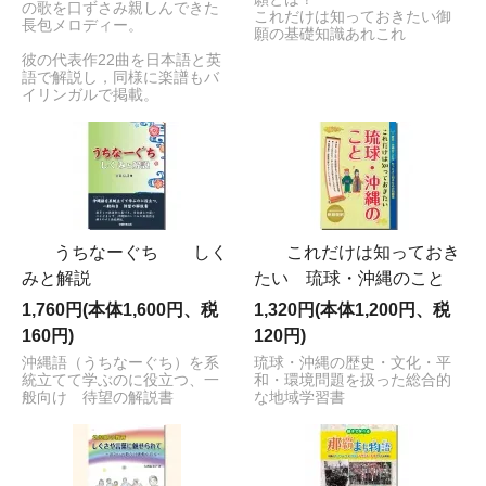
の歌を口ずさみ親しんできた
これだけは知っておきたい御
長包メロディー。
願の基礎知識あれこれ
彼の代表作22曲を日本語と英
語で解説し，同様に楽譜もバ
イリンガルで掲載。
うちなーぐち しく
これだけは知っておき
みと解説
たい 琉球・沖縄のこと
1,760円(本体1,600円、税
1,320円(本体1,200円、税
160円)
120円)
沖縄語（うちなーぐち）を系
琉球・沖縄の歴史・文化・平
統立てて学ぶのに役立つ、一
和・環境問題を扱った総合的
般向け 待望の解説書
な地域学習書