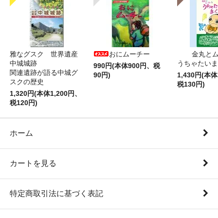
雅なグスク 世界遺産
おにムーチー
金丸と
中城城跡
うちゃたいま
990円(本体900円、税
関連遺跡が語る中城グ
90円)
1,430円(本体
スクの歴史
税130円)
1,320円(本体1,200円、
税120円)
ホーム
カートを見る
特定商取引法に基づく表記