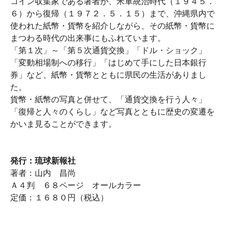
コイン収集家である著者が、米軍統治時代（１９４５．
６）から復帰（１９７２．５．１５）まで、沖縄県内で
使われた紙幣・貨幣を紹介しながら、その紙幣・貨幣に
まつわる時代の出来事にもふれています。
「第１次」～「第５次通貨交換」「ドル・ショック」
「変動相場制への移行」「はじめて手にした日本銀行
券」など、紙幣・貨幣とともに県民の生活がありまし
た。
貨幣・紙幣の写真と併せて、「通貨交換を行う人々」
「復帰と人々のくらし」など写真とともに歴史の変遷を
かいま見ることができます。
発行：琉球新報社
著者：山内 昌尚
Ａ４判 ６８ページ オールカラー
定価：１６８０円（税込）