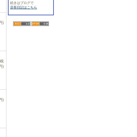
続きはブログで
店長日記はこちら
円)
、税
円)
円)