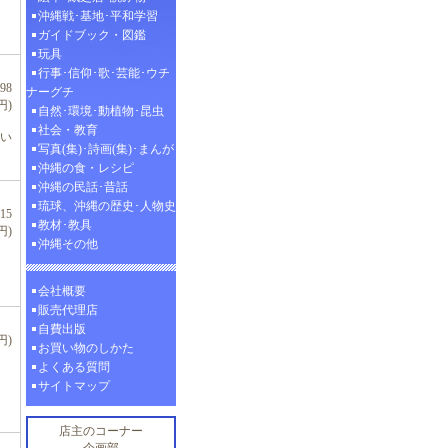
沖縄戦･基地･平和学習
ガイドブック・図鑑
玩具
行事･信仰･歌･芸能･ウチ
98
ナーグチ
円)
自然･環境･動植物･昆虫
社会・教育
い
写真(集)･詩画(集)･まんが
沖縄の食・レシピ
沖縄の民話･昔話
琉球、沖縄の歴史･人物史
15
教材･教具
円)
沖縄その他
会社概要
販売代理店
自費出版
円)
お買い物のしかた
よくある質問
サイトマップ
店主のコーナー