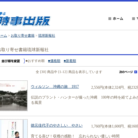
ホーム
>
お取り寄せ書籍
>
琉球新報社
お取り寄せ書籍琉球新報社
■おすすめ順
■価格順
■新着順
全 [30] 商品中 [1-12] 商品を表示しています
ウィルソン 沖縄の旅 1917
2,556円(本体2,324円、税232
伝説のプラント・ハンターが撮った沖縄 100年の時を経てよみ
る風景
徳元佳代子のやさしい やさい
1,760円(本体1,600円、税160
育てる喜び！収穫の感動！ 忘れられない優しい時間