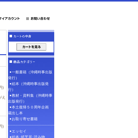
一般書籍（沖縄時事出版
発行）
絵本（沖縄時事出版発
円)
行）
教材・資料集（沖縄時事
がえ
出版発行）
本土復帰５０周年企画
蔵出し本
お取り寄せ書籍
円)
エッセイ
絵本･紙芝居･読み物