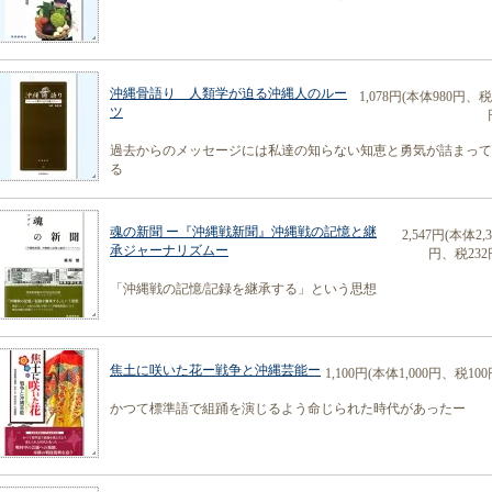
沖縄骨語り 人類学が迫る沖縄人のルー
1,078円(本体980円、税
ツ
過去からのメッセージには私達の知らない知恵と勇気が詰まって
る
魂の新聞 ー『沖縄戦新聞』沖縄戦の記憶と継
2,547円(本体2,3
承ジャーナリズムー
円、税232
「沖縄戦の記憶/記録を継承する」という思想
焦土に咲いた花ー戦争と沖縄芸能ー
1,100円(本体1,000円、税100
かつて標準語で組踊を演じるよう命じられた時代があったー