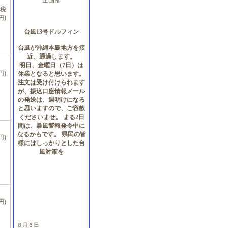
企画部
、税
円)
台風13号ドルフィン
台風が沖縄本島地方を接
近、通過します。
明日、金曜日（7日）は
円)
休業となると思います。
注文は受け付けられます
が、振込口座情報メール
の発送は、週明けになる
と思いますので、ご容赦
くださいませ。 まる2日
間は、暴風警報発令中に
なるかもです。 県民の皆
円)
様にはしっかりとした台
風対策を
円)
８月６日