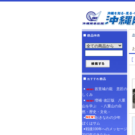
首里城の龍 意匠の
しくみ
増補･改訂版 八重
山を学ぶ －八重山の自
然・歴史・文化－
おきなわの少年
ぼくはサム
戦後100年へのメッセージ
2045年のあなたへ