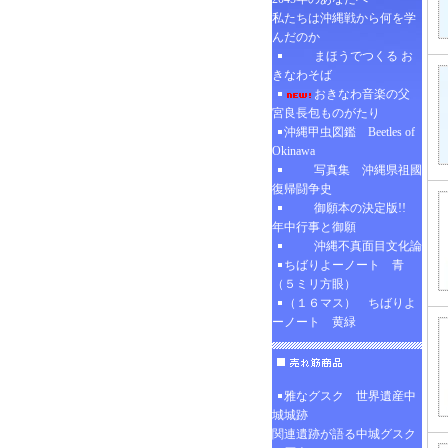
私たちは沖縄戦から何を学
んだのか
まほうでつくる お
きなわそば
おきなわ音楽の父
宮良長包ものがたり
沖縄甲虫図鑑 Beetles of
Okinawa
写真集 沖縄県祖國
復帰闘争史
御願本の決定版!!
年中行事と御願
沖縄不真面目文化論
ちばりよーノート 青
（５ミリ方眼）
（１６マス） ちばりよ
ーノート 黄緑
雅なグスク 世界遺産中
城城跡
関連遺跡が語る中城グスク