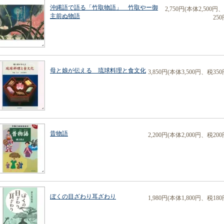
沖縄語で語る「竹取物語」 竹取やー御
2,750円(本体2,500円
主前ぬ物語
250
母と娘が伝える 琉球料理と食文化
3,850円(本体3,500円、税350
昔物語
2,200円(本体2,000円、税200
ぼくの目ざわり耳ざわり
1,980円(本体1,800円、税180