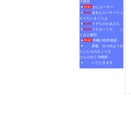
の歴史
おにムーチー
金丸とムーチーとう
ちゃたいまぐらぁ
うずらのかあさん
うちなーぐち し
くみと解説
沖縄の戦争遺跡
新版 みつめようわ
たしたちのきょう土
ひらけゆく沖縄県
いただきます