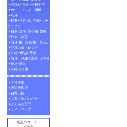
沖縄戦･基地･平和学習
ガイドブック・図鑑
玩具
行事･信仰･歌･芸能･ウチ
ナーグチ
自然･環境･動植物･昆虫
社会・教育
写真(集)･詩画(集)･まんが
沖縄の食・レシピ
沖縄の民話･昔話
琉球、沖縄の歴史･人物史
教材･教具
沖縄その他
会社概要
販売代理店
自費出版
お買い物のしかた
よくある質問
サイトマップ
店主のコーナー