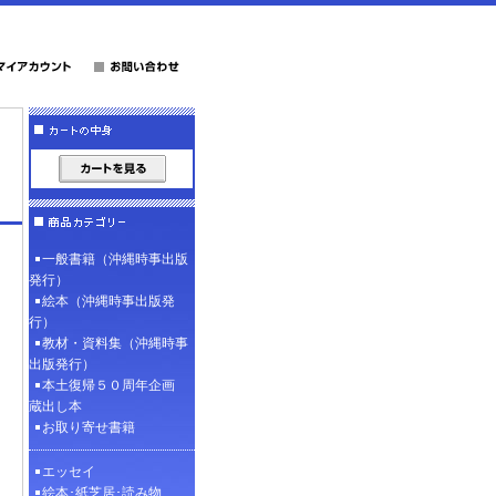
一般書籍（沖縄時事出版
発行）
絵本（沖縄時事出版発
行）
教材・資料集（沖縄時事
出版発行）
本土復帰５０周年企画
蔵出し本
お取り寄せ書籍
エッセイ
絵本･紙芝居･読み物