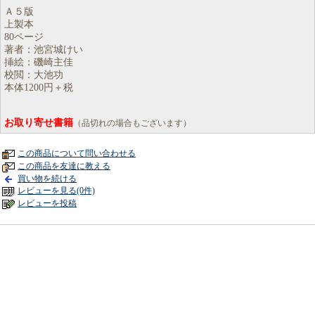
Ａ５版
上製本
80ページ
著者：池宮城けい
挿絵：磯崎主佳
校閲：大池功
本体1200円＋税
お取り寄せ書籍
（品切れの場合もございます）
この商品について問い合わせる
この商品を友達に教える
買い物を続ける
レビューを見る(0件)
レビューを投稿