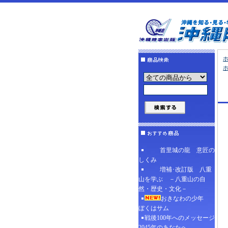
首里城の龍 意匠の
しくみ
増補･改訂版 八重
山を学ぶ －八重山の自
然・歴史・文化－
おきなわの少年
ぼくはサム
戦後100年へのメッセージ
2045年のあなたへ