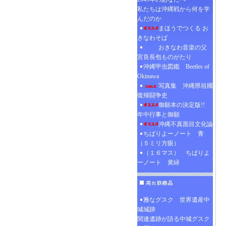
私たちは沖縄戦から何を学
んだのか
まほうでつくる お
きなわそば
おきなわ音楽の父
宮良長包ものがたり
沖縄甲虫図鑑 Beetles of
Okinawa
写真集 沖縄県祖國
復帰闘争史
御願本の決定版!!
年中行事と御願
沖縄不真面目文化論
ちばりよーノート 青
（５ミリ方眼）
（１６マス） ちばりよ
ーノート 黄緑
雅なグスク 世界遺産中
城城跡
関連遺跡が語る中城グスク