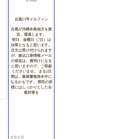
企画部
台風13号ドルフィン
台風が沖縄本島地方を接
近、通過します。
明日、金曜日（7日）は
休業となると思います。
注文は受け付けられます
が、振込口座情報メール
の発送は、週明けになる
と思いますので、ご容赦
くださいませ。 まる2日
間は、暴風警報発令中に
なるかもです。 県民の皆
様にはしっかりとした台
風対策を
８月６日