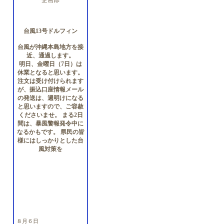
企画部
台風13号ドルフィン
台風が沖縄本島地方を接
近、通過します。
明日、金曜日（7日）は
休業となると思います。
注文は受け付けられます
が、振込口座情報メール
の発送は、週明けになる
と思いますので、ご容赦
くださいませ。 まる2日
間は、暴風警報発令中に
なるかもです。 県民の皆
様にはしっかりとした台
風対策を
８月６日