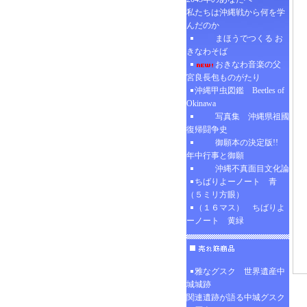
私たちは沖縄戦から何を学
んだのか
まほうでつくる お
きなわそば
おきなわ音楽の父
宮良長包ものがたり
沖縄甲虫図鑑 Beetles of
Okinawa
写真集 沖縄県祖國
復帰闘争史
御願本の決定版!!
年中行事と御願
沖縄不真面目文化論
ちばりよーノート 青
（５ミリ方眼）
（１６マス） ちばりよ
ーノート 黄緑
雅なグスク 世界遺産中
城城跡
関連遺跡が語る中城グスク