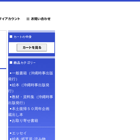
一般書籍（沖縄時事出版
発行）
絵本（沖縄時事出版発
行）
教材・資料集（沖縄時事
出版発行）
本土復帰５０周年企画
蔵出し本
お取り寄せ書籍
エッセイ
絵本･紙芝居･読み物