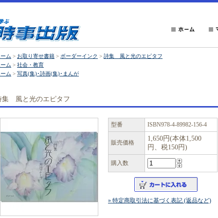
ホーム
>
お取り寄せ書籍
>
ボーダーインク
>
詩集 風と光のエピタフ
ホーム
>
社会・教育
ホーム
>
写真(集)･詩画(集)･まんが
詩集 風と光のエピタフ
型番
ISBN978-4-89982-156-4
1,650円(本体1,500
販売価格
円、税150円)
購入数
» 特定商取引法に基づく表記 (返品など)