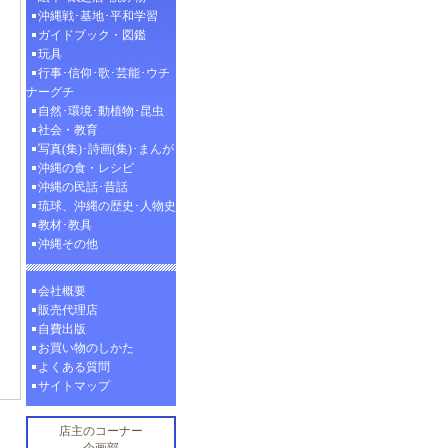
沖縄戦･基地･平和学習
ガイドブック・図鑑
玩具
行事･信仰･歌･芸能･ウチ
ナーグチ
自然･環境･動植物･昆虫
社会・教育
写真(集)･詩画(集)･まんが
沖縄の食・レシピ
沖縄の民話･昔話
琉球、沖縄の歴史･人物史
教材･教具
沖縄その他
会社概要
販売代理店
自費出版
お買い物のしかた
よくある質問
サイトマップ
店主のコーナー