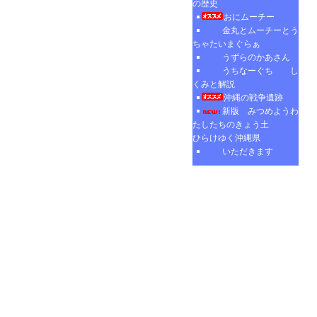
の歴史
おにムーチー
金丸とムーチーとう
ちゃたいまぐらぁ
うずらのかあさん
うちなーぐち し
くみと解説
沖縄の戦争遺跡
新版 みつめようわ
たしたちのきょう土
ひらけゆく沖縄県
いただきます