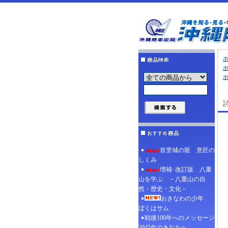
首里城の龍 意匠の
しくみ
増補･改訂版 八重
山を学ぶ －八重山の自
然・歴史・文化－
おきなわの少年
ぼくはサム
戦後100年へのメッセージ
2045年のあなたへ