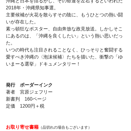
沖縄と日本を揺るがし、その命運を左右するといわれた
2018年・沖縄県知事選。
主要候補が火花を散らすその陰に、もうひとつの熱い闘
いが存在した。
素っ頓狂なポスター、自由奔放な政見放送。しかしそこ
にあるのは、「沖縄を良くしたい」という熱い思いだっ
た。
いつの時代も注目されることなく、ひっそりと奮闘する
愛すべき沖縄の〈泡沫候補〉たちを描いた、衝撃の「ゆ
いまーる選挙」ドキュメンタリー！
発行 ボーダーインク
著者 宮原ジェフリー
新書判 160ページ
定価 1200円＋税
お取り寄せ書籍
（品切れの場合もございます）