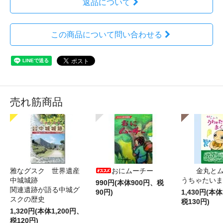
返品について
この商品について問い合わせる
売れ筋商品
雅なグスク 世界遺産
おにムーチー
金丸と
中城城跡
うちゃたいま
990円(本体900円、税
関連遺跡が語る中城グ
90円)
1,430円(本体
スクの歴史
税130円)
1,320円(本体1,200円、
税120円)