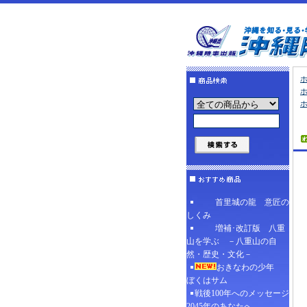
首里城の龍 意匠の
しくみ
増補･改訂版 八重
山を学ぶ －八重山の自
然・歴史・文化－
おきなわの少年
ぼくはサム
戦後100年へのメッセージ
2045年のあなたへ