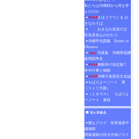
私たちは沖縄戦から何を学
んだのか
まほうでつくる お
きなわそば
おきなわ音楽の父
宮良長包ものがたり
沖縄甲虫図鑑 Beetles of
Okinawa
写真集 沖縄県祖國
復帰闘争史
御願本の決定版!!
年中行事と御願
沖縄不真面目文化論
ちばりよーノート 青
（５ミリ方眼）
（１６マス） ちばりよ
ーノート 黄緑
雅なグスク 世界遺産中
城城跡
関連遺跡が語る中城グスク