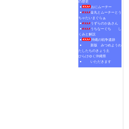
の歴史
おにムーチー
金丸とムーチーとう
ちゃたいまぐらぁ
うずらのかあさん
うちなーぐち し
くみと解説
沖縄の戦争遺跡
新版 みつめようわ
たしたちのきょう土
ひらけゆく沖縄県
いただきます