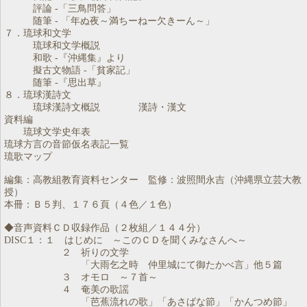
評論 -「三鳥問答」
随筆 - 「年ぬ夜～満ちーねー欠きーん～」
７．琉球和文学
琉球和文学概説
和歌 -『沖縄集』より
擬古文物語 -「貧家記」
随筆 -『思出草』
８．琉球漢詩文
琉球漢詩文概説 漢詩・漢文
資料編
琉球文学史年表
琉球方言の音節仮名表記一覧
琉歌マップ
編集：高教組教育資料センター 監修：波照間永吉（沖縄県立芸大教
授）
本冊：Ｂ５判、１７６頁（４色／１色）
◆音声資料ＣＤ収録作品（２枚組／１４４分）
DISC１：１ はじめに ～このＣＤを聞くみなさんへ～
２ 祈りの文学
「大雨乞之時 仲里城にて御たかべ言」他５篇
３ オモロ ～７首～
４ 奄美の歌謡
「芭蕉流れの歌」「あさばな節」「かんつめ節」