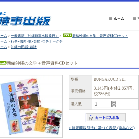
ホーム
>
一般書籍（沖縄時事出版発行）
>
新編沖縄の文学＋音声資料CDセット
ホーム
>
行事･信仰･歌･芸能･ウチナーグチ
ホーム
>
沖縄の民話･昔話
新編沖縄の文学＋音声資料CDセット
型番
BUNGAKUCD-SET
3,143円(本体2,857円、
販売価格
税286円)
購入数
» 特定商取引法に基づく表記 (返品など)