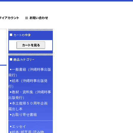
一般書籍（沖縄時事出版
発行）
絵本（沖縄時事出版発
行）
教材・資料集（沖縄時事
出版発行）
本土復帰５０周年企画
蔵出し本
お取り寄せ書籍
エッセイ
絵本･紙芝居･読み物