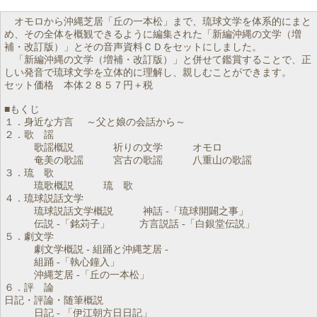
オモロから沖縄芝居「丘の一本松」まで、琉球文学を体系的にまと
め、その全体を概観できるように編集された「新編沖縄の文学（増
補・改訂版）」とその音声資料ＣＤをセットにしました。
「新編沖縄の文学（増補・改訂版）」と併せて鑑賞することで、正
しい発音で琉球文学を立体的に理解し、親しむことができます。
セット価格 本体２８５７円＋税
■もくじ
１．身近な方言 ～父と娘の会話から～
２．歌 謡
歌謡概説 祈りの文学 オモロ
奄美の歌謡 宮古の歌謡 八重山の歌謡
３．琉 歌
琉歌概説 琉 歌
４．琉球説話文学
琉球説話文学概説 神話 -「琉球開闢之事」
伝説 -「銘苅子」 方言説話 -「白銀堂伝説」
５．劇文学
劇文学概説 - 組踊と沖縄芝居 -
組踊 -「執心鐘入」
沖縄芝居 -「丘の一本松」
６．評 論
日記・評論・随筆概説
日記 - 「伊江朝方日日記」