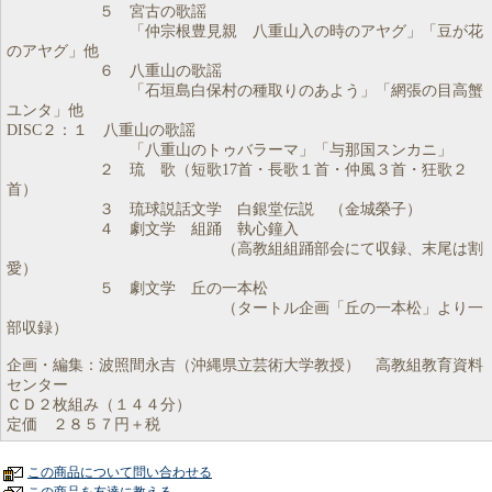
５ 宮古の歌謡
「仲宗根豊見親 八重山入の時のアヤグ」「豆が花
のアヤグ」他
６ 八重山の歌謡
「石垣島白保村の種取りのあよう」「網張の目高蟹
ユンタ」他
DISC２：１ 八重山の歌謡
「八重山のトゥバラーマ」「与那国スンカニ」
２ 琉 歌（短歌17首・長歌１首・仲風３首・狂歌２
首）
３ 琉球説話文学 白銀堂伝説 （金城榮子）
４ 劇文学 組踊 執心鐘入
（高教組組踊部会にて収録、末尾は割
愛）
５ 劇文学 丘の一本松
（タートル企画「丘の一本松」より一
部収録）
企画・編集：波照間永吉（沖縄県立芸術大学教授） 高教組教育資料
センター
ＣＤ２枚組み（１４４分）
定価 ２８５７円＋税
この商品について問い合わせる
この商品を友達に教える