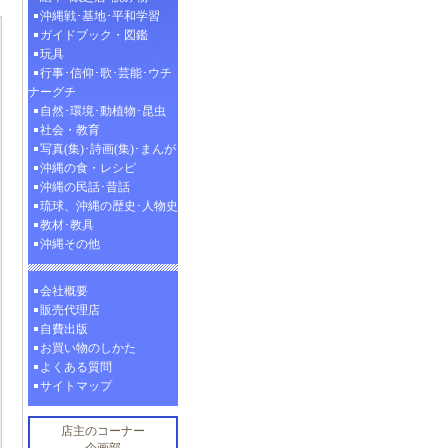
沖縄戦･基地･平和学習
ガイドブック・図鑑
玩具
行事･信仰･歌･芸能･ウチ
ナーグチ
自然･環境･動植物･昆虫
社会・教育
写真(集)･詩画(集)･まんが
沖縄の食・レシピ
沖縄の民話･昔話
琉球、沖縄の歴史･人物史
教材･教具
沖縄その他
会社概要
販売代理店
自費出版
お買い物のしかた
よくある質問
サイトマップ
店主のコーナー